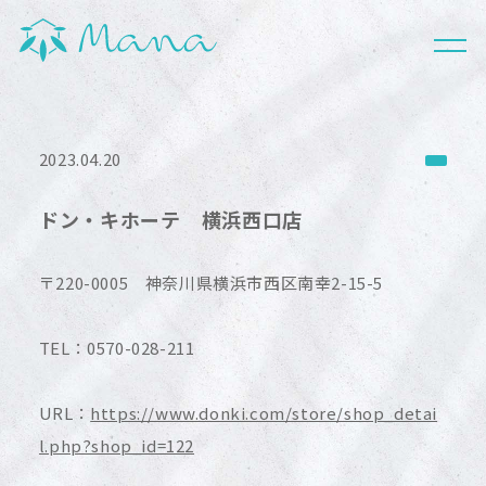
HOME
ABOUT
2023.04.20
WHAT'S CBD
ドン・キホーテ 横浜西口店
PRODUCTS
〒220-0005 神奈川県横浜市西区南幸2-15-5
NEWS
SHOP LIST
TEL：0570-028-211
FAQ
URL：
https://www.donki.com/store/shop_detai
l.php?shop_id=122
CONTACT