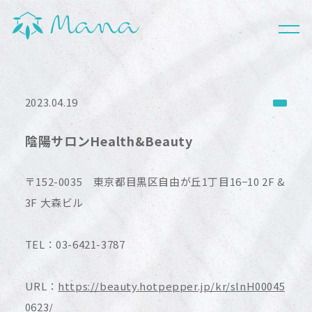
HOME
ABOUT
2023.04.19
WHAT'S CBD
陰陽サロンHealth&Beauty
PRODUCTS
〒152-0035 東京都目黒区自由が丘1丁目16−10 2F &
NEWS
3F 大森ビル
SHOP LIST
TEL：03-6421-3787
FAQ
URL：
https://beauty.hotpepper.jp/kr/slnH00045
CONTACT
0623/